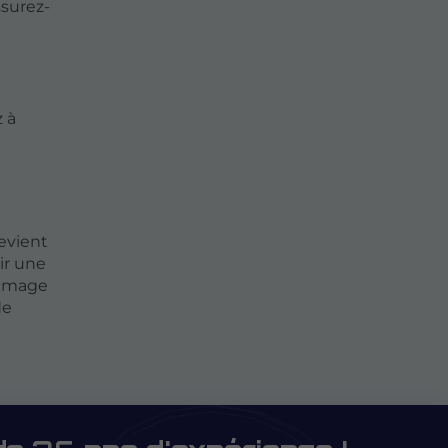
ssurez-
z à
evient
ir une
d'image
de