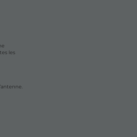
he
tes les
l’antenne.