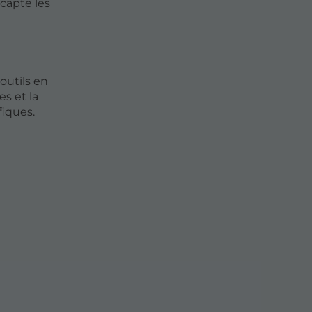
capte les
outils en
s et la
fiques.