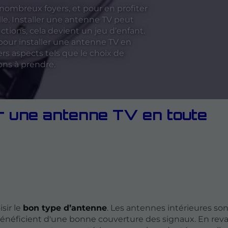
 nombreux foyers, et pour en profiter
le. Installer une antenne TV peut
tions, cela devient un jeu d’enfant.
 pour installer une antenne TV en
rs aspects tels que le choix de
ions à prendre.
er une antenne TV en toute
isir le
bon type d’antenne
. Les antennes intérieures son
bénéficient d'une bonne couverture des signaux. En reva