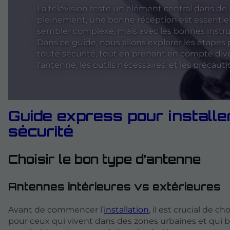
La télévision reste un élément central dans de
pleinement, une bonne réception est essentiel
sembler complexe, mais avec les bonnes instruc
Dans ce guide, nous allons explorer les étapes
toute sécurité, tout en prenant en compte dive
l’antenne, les outils nécessaires, et les précaut
Guide express pour install
sécurité
Choisir le bon type d’antenne
Antennes intérieures vs extérieures
Avant de commencer l’
installation
, il est crucial de cho
pour ceux qui vivent dans des zones urbaines et qui 