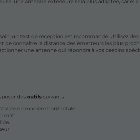
se, une antenne extérieure sera plus adaptée, car elle 
oin, un test de réception est recommandé. Utilisez des 
t de connaître la distance des émetteurs les plus proche
électionner une antenne qui répondra à vos besoins spéci
isposer des
outils
suivants :
nstallée de manière horizontale.
un mât.
lide.
seur.