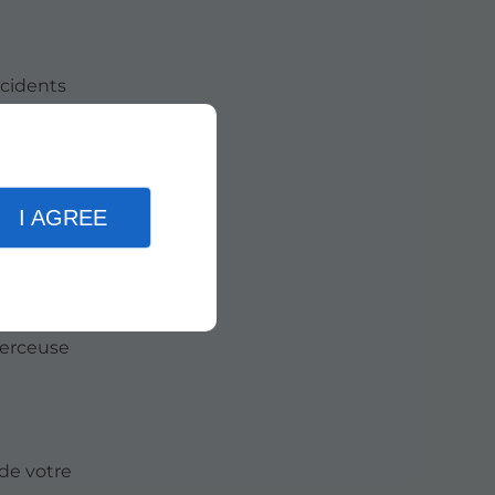
ccidents
I AGREE
rs
 perceuse
 de votre