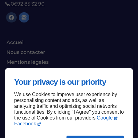
0692 85 32 90
Accueil
Nous contacter
Mentions légales
Plan du site
Your privacy is our priority
We use Cookies to improve user experience by
Haut de page
personalising content and ads, as well as
analyzing traffic and optimizing social networks
functionalities. By clicking "I Agree" you consent to
the use of Cookies from our providers
Google
Facebook
.