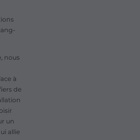
tions
Étang-
e, nous
face à
iers de
llation
isir
ur un
ui allie