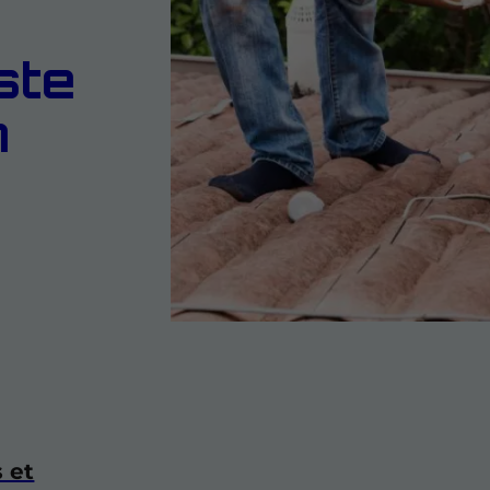
ste
n
s et