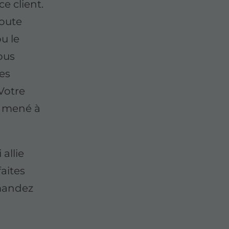
e client.
oute
u le
ous
nes
 Votre
a mené à
allie
faites
mandez