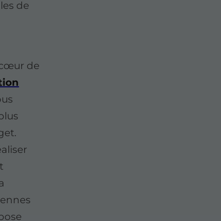
gles de
u cœur de
tion
ous
plus
get.
aliser
t
a
tennes
 pose