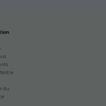
ation
e
ous
ents
 Notre
e du
ce