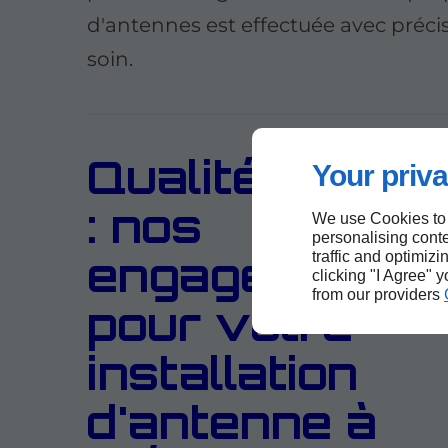
d'antennes est effectuée avec préci
soin.
Qualité et fiabi
Your priva
: nos
We use Cookies to
personalising conte
engagements
traffic and optimizi
clicking "I Agree" 
from our providers
pour votre
installation
d'antenne à