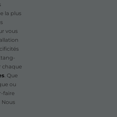
s
e la plus
ts
ur vous
allation
ificités
Étang-
er chaque
es
. Que
ique ou
-faire
. Nous
n