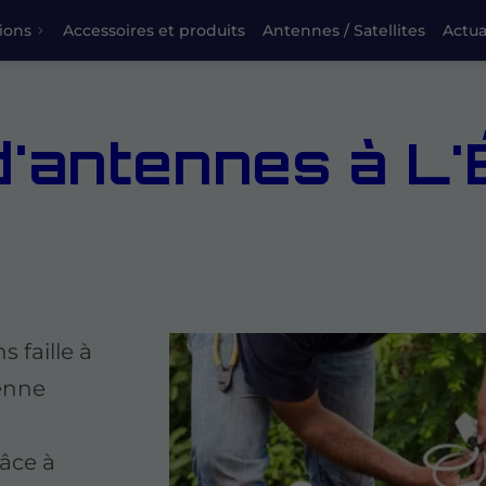
ions
Accessoires et produits
Antennes / Satellites
Actua
 d'antennes à L
 faille à
tenne
râce à