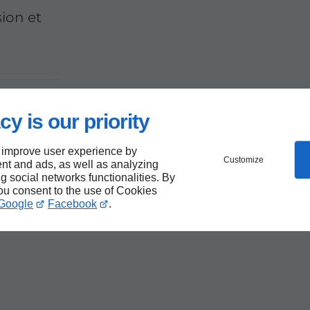
sion et
lité
cy is our priority
 improve user experience by
Customize
nt and ads, as well as analyzing
ng social networks functionalities. By
you consent to the use of Cookies
Google
Facebook
.