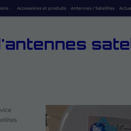
ions
Accessoires et produits
Antennes / Satellites
Actua
'antennes satel
vice
llites