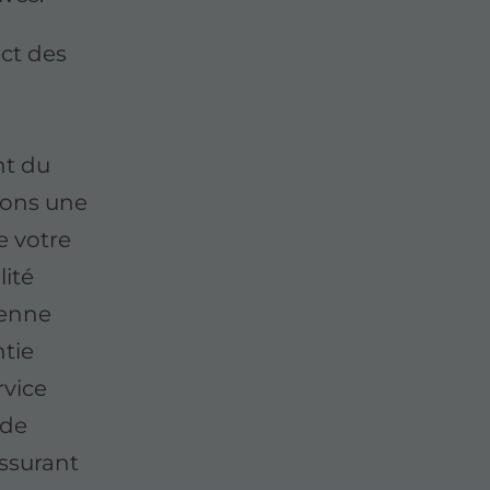
ect des
nt du
urons une
e votre
ité
tenne
ntie
rvice
 de
assurant