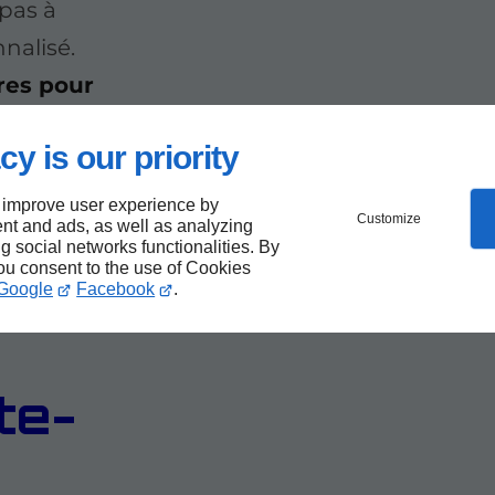
 pas à
nalisé.
res pour
cy is our priority
 improve user experience by
Customize
nt and ads, as well as analyzing
ng social networks functionalities. By
you consent to the use of Cookies
e de
Google
Facebook
.
ite-