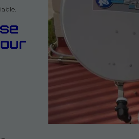
iable.
ise
pour