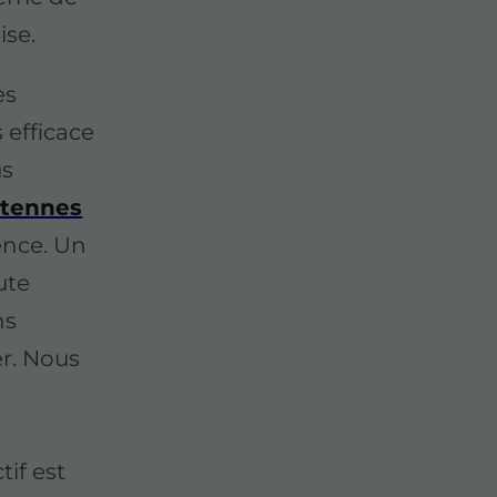
ise.
es
s efficace
us
ntennes
ence. Un
ute
ns
er. Nous
tif est