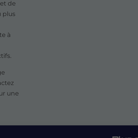
et de
u plus
te à
ifs.
ge
actez
ur une