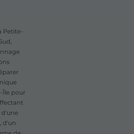
 Petite-
 Sud,
pannage
nons
éparer
hnique
-Île pour
ffectant
e d'une
, d'un
lème de