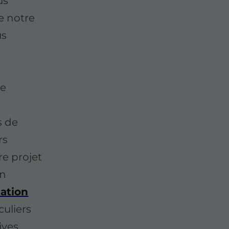
us
e notre
us
de
s de
rs
re projet
en
lation
culiers
ives.