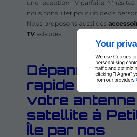
une réception TV parfaite. N'hésitez
nous consulter pour un devis person
Nous proposons aussi des
accessoi
TV
adaptés.
Your priva
We use Cookies to
personalising conte
Dépannage
traffic and optimizi
clicking "I Agree" 
rapide et fiabl
from our providers
votre antenne
satellite à Pet
Île par nos